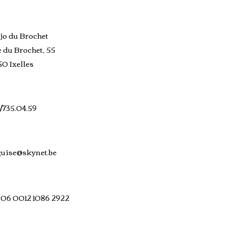
eu d'activités
jo du Brochet
e du Brochet, 55
50 Ixelles
éléphone
/735.04.59
ail
guise@skynet.be
mpte BNP
06 0012 1086 2922