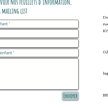
evoir nos feuillets d'information,
Li
a mailing list
Do
ru
10
T
02
Em
la
Co
BE
Envoyer