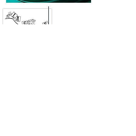
HORAIRES PERMANENCES
Lundi
de 9h30 à 13h30
Mercredi & jeudi de 13h30 à 15h30
02/735.04.59
ADRESSE
55, rue du brochet
1050 Ixelles
Avec le soutien de la
Comission Communautaire
Française
de la Région de Bruxelles-Capitale et de
la commune d'Ixelles.
Reconnue par l'
ONE