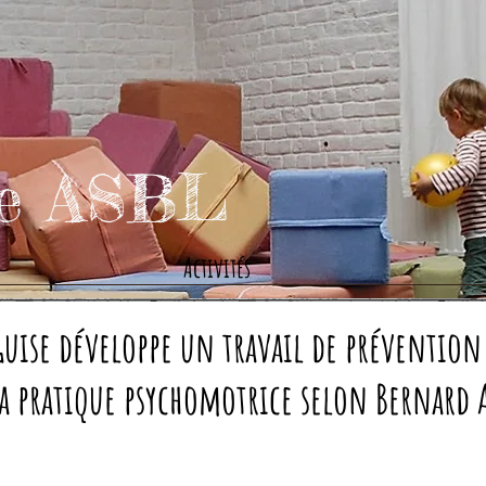
se ASBL
Activités
a Guise développe un travail de préventi
 la pratique psychomotrice selon Bernard